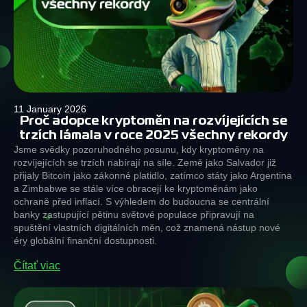
11 January 2026
Proč adopce kryptoměn na rozvíjejících se
trzích lámala v roce 2025 všechny rekordy
Jsme svědky pozoruhodného posunu, kdy kryptoměny na
rozvíjejících se trzích nabírají na síle. Země jako Salvador již
přijaly Bitcoin jako zákonné platidlo, zatímco státy jako Argentina
a Zimbabwe se stále více obracejí ke kryptoměnám jako
ochraně před inflací. S výhledem do budoucna se centrální
banky zastupující pětinu světové populace připravují na
spuštění vlastních digitálních měn, což znamená nástup nové
éry globální finanční dostupnosti.
Čítať viac