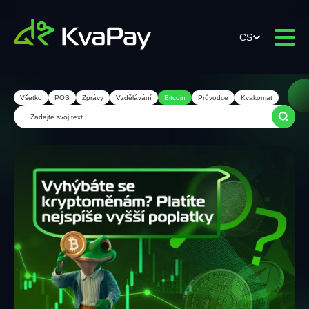
CS
Všetko
POS
Zprávy
Vzdělávání
Bitcoin
Průvodce
Kvakomat