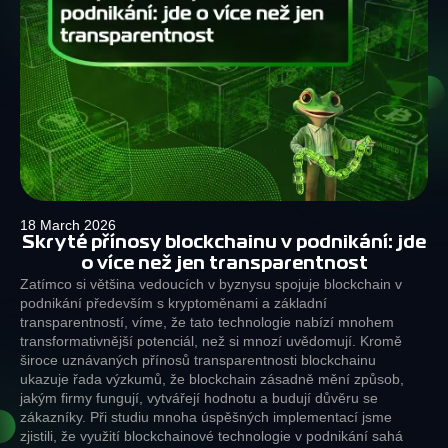
18 March 2026
Skryté přínosy blockchainu v podnikání: jde
o více než jen transparentnost
Zatímco si většina vedoucích v byznysu spojuje blockchain v
podnikání především s kryptoměnami a základní
transparentností, víme, že tato technologie nabízí mnohem
transformativnější potenciál, než si mnozí uvědomují. Kromě
široce uznávaných přínosů transparentnosti blockchainu
ukazuje řada výzkumů, že blockchain zásadně mění způsob,
jakým firmy fungují, vytvářejí hodnotu a budují důvěru se
zákazníky. Při studiu mnoha úspěšných implementací jsme
zjistili, že využití blockchainové technologie v podnikání sahá