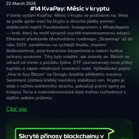
22 March 2026
#14 KvaPay: Měsíc v kryptu
V tomto vydání KvaPay: Měsíc v kryptu se podíváme na: Meta
se podle zpráv vrací ke kryptu a zkoumá platby pomocí
stablecoinů napříč Facebookem, Instagramem a WhatsAppem
— krok, který by mohl výrazně urychlit mainstreamovou adopci.
Ethereum představilo dlouhodobou roadmapu „Strawmap“ až do
roku 2029, zaměřenou na rychlejší finalitu, masivní
škálovatelnost, post-kvantovou bezpečnost a nativní funkce
ochrany soukromí. Trhy byly volatilní, ale zotavily se. Bitcoin se
odrazil od minim z počátku týdne, ETF zaznamenaly nové přílivy
kapitálu a zájem retailových investorů roste. Vyhledávání pojmu
„How to buy Bitcoin“ na Googlu dosáhlo pětiletého maxima.
Sentiment zůstává křehký navzdory stabilizaci cen. Krypto je
stále v režimu extrémního strachu, pokračují právní spory po
kolapsu Terra a makroekonomická data mohou rozhodnout o
dalším velkém průlomu.
Čítať viac