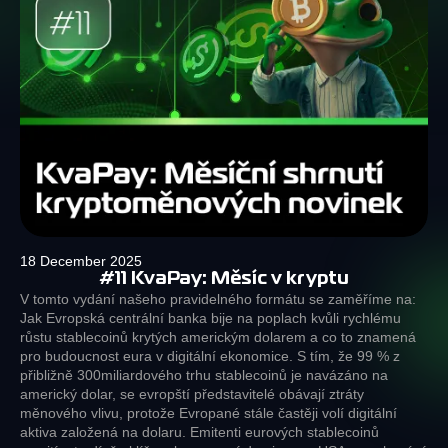
18 December 2025
#11 KvaPay: Měsíc v kryptu
V tomto vydání našeho pravidelného formátu se zaměříme na:
Jak Evropská centrální banka bije na poplach kvůli rychlému
růstu stablecoinů krytých americkým dolarem a co to znamená
pro budoucnost eura v digitální ekonomice. S tím, že 99 % z
přibližně 300miliardového trhu stablecoinů je navázáno na
americký dolar, se evropští představitelé obávají ztráty
měnového vlivu, protože Evropané stále častěji volí digitální
aktiva založená na dolaru. Emitenti eurových stablecoinů