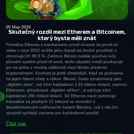
05 May 2026
Skutečný rozdíl mezi Etherem a Bitcoinem,
který byste měli znát
Proměna Etherea z mechanismu proof-of-work na proof-of-
stake v roce 2022 snížila jeho dopad na životní prostředí o
ohromujících 99,9 %. Zatímco Bitcoin nadále používá svůj
původní systém proof-of-work, tento zásadní rozdíl poukazuje
jen na jednu z mnoha odlišností mezi těmito předními
kryptoměnami. Kontrast je ještě zřetelnější, když se podíváme
na jejich hlavní účely a výkon. Bitcoin, často označovaný jako
„digitální zlato“, má tržní kapitalizaci 1,61 bilionu dolarů, zatímco
Ethereum, přezdívané „digitální stříbro“, si udržuje tržní
kapitalizaci 286 miliard dolarů. Síť Etherea navíc potvrzuje
transakce za pouhých 12 sekund ve srovnání s
desetiminutovým ověřovacím časem Bitcoinu, což z něj činí
výrazně rychlejší variantu pro každodenní použití.
Čítať viac