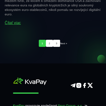
mezitím tvrdí, že klíčem k omezení dominance USA a zachování
relevance eura na globálních kryptotržích je silný soukromý
ekosystém euro-stablecoinů, nikoli pomalu se rozvíjející digitální
euro.
Čítať viac
1
2
3
Next »
KvaPay
provozuje společnost
Ilavo Group, a.s.
, je