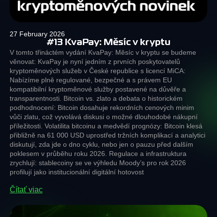
27 February 2026
#13 KvaPay: Měsíc v kryptu
V tomto třináctém vydání KvaPay: Měsíc v kryptu se budeme
věnovat: KvaPay je nyní jedním z prvních poskytovatelů
kryptoměnových služeb v České republice s licencí MiCA:
Nabízíme plně regulované, bezpečné a s právem EU
kompatibilní kryptoměnové služby postavené na důvěře a
transparentnosti. Bitcoin vs. zlato a debata o historickém
podhodnocení: Bitcoin dosahuje rekordních cenových minim
vůči zlatu, což vyvolává diskusi o možné dlouhodobé nákupní
příležitosti. Volatilita bitcoinu a medvědí prognózy: Bitcoin klesá
přibližně na 61 000 USD uprostřed tržních komplikací a analytici
diskutují, zda jde o dno cyklu, nebo jen o pauzu před dalším
poklesem v průběhu roku 2026. Regulace a infrastruktura
zrychlují: stablecoiny se ve výhledu Moody’s pro rok 2026
profilují jako institucionální digitální hotovost
Čítať viac