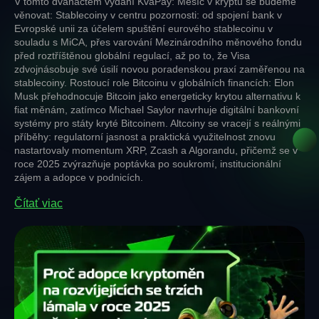
V tomto dvanáctém vydání KvaPay: Měsíc v kryptu se budeme
věnovat: Stablecoiny v centru pozornosti: od spojení bank v
Evropské unii za účelem spuštění eurového stablecoinu v
souladu s MiCA, přes varování Mezinárodního měnového fondu
před roztříštěnou globální regulací, až po to, že Visa
zdvojnásobuje své úsilí novou poradenskou praxí zaměřenou na
stablecoiny. Rostoucí role Bitcoinu v globálních financích: Elon
Musk přehodnocuje Bitcoin jako energeticky krytou alternativu k
fiat měnám, zatímco Michael Saylor navrhuje digitální bankovní
systémy pro státy kryté Bitcoinem. Altcoiny se vracejí s reálnými
příběhy: regulatorní jasnost a praktická využitelnost znovu
nastartovaly momentum XRP, Zcash a Algorandu, přičemž se v
roce 2025 zvýrazňuje poptávka po soukromí, institucionální
zájem a adopce v podnicích.
Čítať viac