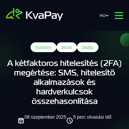
HU
Kézikönyv
Bitcoin
Oktatás
A kétfaktoros hitelesítés (2FA)
megértése: SMS, hitelesítő
alkalmazások és
hardverkulcsok
összehasonlítása
08 szeptember 2025
5 perc olvasási idő