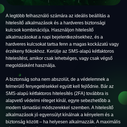
A legtöbb felhasználó számára az ideális beállítás a
hitelesítő alkalmazások és a hardveres biztonsági
kulcsok kombinációja. Használjon hitelesítő
alkalmazásokat a napi bejelentkezésekhez, és a
hardveres kulcsokat tartsa fenn a magas kockázatú vagy
érzékeny fiókokhoz. Kerülje az SMS-alapú kétfaktoros
hitelesítést, amikor csak lehetséges, vagy csak végső
megoldásként használja.
A biztonság soha nem abszolút, de a védelemnek a
felmerülő fenyegetésekkel együtt kell fejlődnie. Bár az
SMS-alapú kétfaktoros hitelesítés (2FA) továbbra is
alapvető védelmi réteget kínál, egyre sebezhetőbb a
modern támadási módszerekkel szemben. A hitelesítő
alkalmazások jó egyensúlyt kínálnak a kényelem és a
biztonság között – ha helyesen alkalmazzák. A maximális