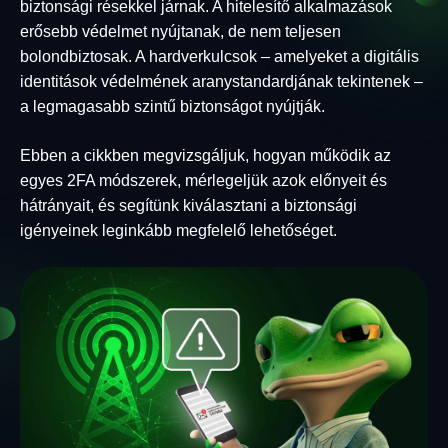
biztonsági résekkel járnak. A hitelesítő alkalmazások
erősebb védelmet nyújtanak, de nem teljesen
bolondbiztosak. A hardverkulcsok – amelyeket a digitális
identitások védelmének aranystandardjának tekintenek –
a legmagasabb szintű biztonságot nyújtják.
Ebben a cikkben megvizsgáljuk, hogyan működik az
egyes 2FA módszerek, mérlegeljük azok előnyeit és
hátrányait, és segítünk kiválasztani a biztonsági
igényeinek leginkább megfelelő lehetőséget.