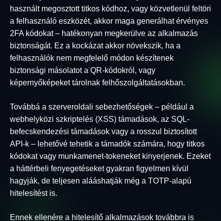
használt megosztott titkos kódhoz, vagy közvetlenül feltöri
a felhasználó eszközét, akkor maga generálhat érvényes
2FA kódokat – hatékonyan megkerülve az alkalmazás
biztonságát. Ez a kockázat akkor növekszik, ha a
felhasználók nem megfelelő módon készítenek
biztonsági másolatot a QR-kódokról, vagy
képernyőképeket tárolnak felhőszolgáltatásokban.
Továbbá a szerveroldali sebezhetőségek – például a
webhelyközi szkriptelés (XSS) támadások, az SQL-
befecskendezési támadások vagy a rosszul biztosított
API-k – lehetővé tehetik a támadók számára, hogy titkos
kódokat vagy munkamenet-tokeneket kinyerjenek. Ezeket
a háttérbeli fenyegetéseket gyakran figyelmen kívül
hagyják, de teljesen alááshatják még a TOTP-alapú
hitelesítést is.
Ennek ellenére a hitelesítő alkalmazások továbbra is