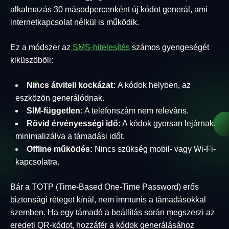
alkalmazás 30 másodpercenként új kódot generál, ami
internetkapcsolat nélkül is működik.
Ez a módszer az
SMS-hitelesítés
számos gyengeségét
kiküszöböli:
Nincs átviteli kockázat:
A kódok helyben, az
eszközön generálódnak.
SIM-független:
A telefonszám nem releváns.
Rövid érvényességi idő:
A kódok gyorsan lejárnak,
minimalizálva a támadási időt.
Offline működés:
Nincs szükség mobil- vagy Wi-Fi-
kapcsolatra.
Bár a TOTP (Time-Based One-Time Password) erős
biztonsági réteget kínál, nem immunis a támadásokkal
szemben. Ha egy támadó a beállítás során megszerzi az
eredeti QR-kódot, hozzáfér a kódok generálásához