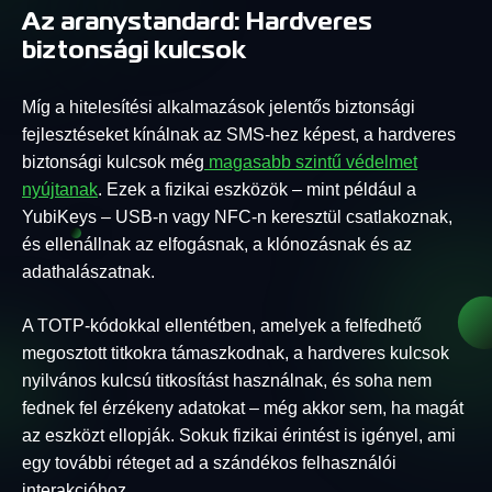
Az aranystandard: Hardveres
biztonsági kulcsok
Míg a hitelesítési alkalmazások jelentős biztonsági
fejlesztéseket kínálnak az SMS-hez képest, a hardveres
biztonsági kulcsok még
magasabb szintű védelmet
nyújtanak
. Ezek a fizikai eszközök – mint például a
YubiKeys – USB-n vagy NFC-n keresztül csatlakoznak,
és ellenállnak az elfogásnak, a klónozásnak és az
adathalászatnak.
A TOTP-kódokkal ellentétben, amelyek a felfedhető
megosztott titkokra támaszkodnak, a hardveres kulcsok
nyilvános kulcsú titkosítást használnak, és soha nem
fednek fel érzékeny adatokat – még akkor sem, ha magát
az eszközt ellopják. Sokuk fizikai érintést is igényel, ami
egy további réteget ad a szándékos felhasználói
interakcióhoz.