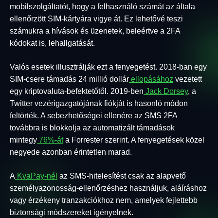
mobilszolgáltatót, hogy a felhasználó számát az általa
ellenőrzött SIM-kártyára vigye át. Ez lehetővé teszi
számukra a hívások és üzenetek, beleértve a 2FA
kódokat is, lehallgatását.
Valós esetek illusztrálják ezt a fenyegetést. 2018-ban egy
SIM-csere támadás 24 millió dollár
ellopásához
vezetett
egy kriptovaluta-befektetőtől. 2019-ben
Jack Dorsey
, a
Twitter vezérigazgatójának fiókját is hasonló módon
feltörték. A sebezhetőségei ellenére az SMS 2FA
továbbra is blokkolja az automatizált támadások
mintegy
76%-át
a Forrester szerint. A fenyegetések közel
negyede azonban érintetlen marad.
A
KvaPay-nél
az SMS-hitelesítést csak az alapvető
személyazonosság-ellenőrzéshez használjuk, aláíráshoz
vagy érzékeny tranzakciókhoz nem, amelyek fejlettebb
biztonsági módszereket igényelnek.