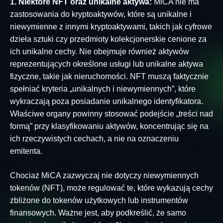
1. Niektóre NFT oraz unikalne aktywa:
MiCA nie ma
zastosowania do kryptoaktywów, które są unikalne i
niewymienne z innymi kryptoaktywami, takich jak cyfrowe
dzieła sztuki czy przedmioty kolekcjonerskie cenione za
ich unikalne cechy. Nie obejmuje również aktywów
reprezentujących określone usługi lub unikalne aktywa
fizyczne, takie jak nieruchomości. NFT muszą faktycznie
spełniać kryteria „unikalnych i niewymiennych”, które
wykraczają poza posiadanie unikalnego identyfikatora.
Właściwe organy powinny stosować podejście „treści nad
formą” przy klasyfikowaniu aktywów, koncentrując się na
ich rzeczywistych cechach, a nie na oznaczeniu
emitenta.
Chociaż MiCA zazwyczaj nie dotyczy niewymiennych
tokenów (NFT), może regulować te, które wykazują cechy
zbliżone do tokenów użytkowych lub instrumentów
finansowych. Ważne jest, aby podkreślić, że samo