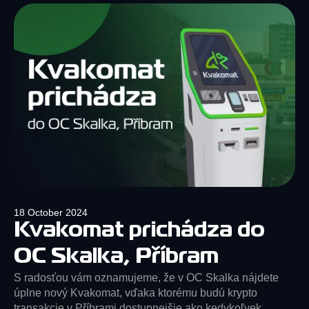
18 October 2024
Kvakomat prichádza do
OC Skalka, Příbram
S radosťou vám oznamujeme, že v OC Skalka nájdete
úplne nový Kvakomat, vďaka ktorému budú krypto
transakcie v Příbrami dostupnejšie ako kedykoľvek