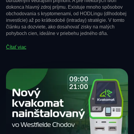
obľúbeným vedľajším príjmom. A pre niektorých tvorí
dokonca hlavný zdroj príjmu. Existuje mnoho spôsobov
obchodovania s kryptomenami, od HODLingu (dlhodobej
investície) až po krátkodobé (intraday) stratégie. V tomto
článku sa dozviete, ako dosahovať zisky na malých
pohyboch cien, ideálne v priebehu jedného dňa.
Čítať viac