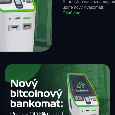
S radosťou vám oznamujeme, 
úplne nový Kvakomat!
Čítať viac