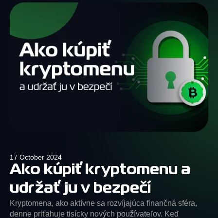
17 October 2024
Ako kúpiť kryptomenu a
udržať ju v bezpečí
Kryptomena, ako aktívne sa rozvíjajúca finančná sféra,
denne priťahuje tisícky nových používateľov. Keď