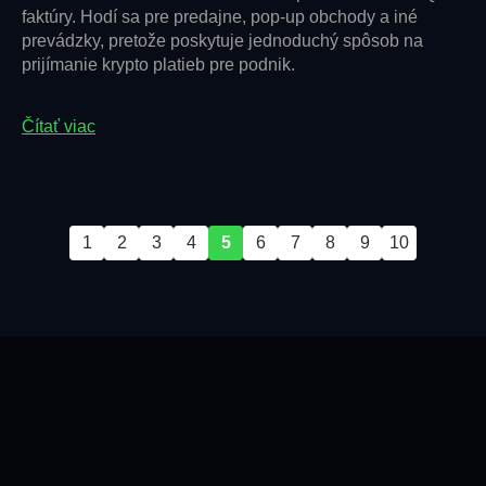
faktúry. Hodí sa pre predajne, pop-up obchody a iné
prevádzky, pretože poskytuje jednoduchý spôsob na
prijímanie krypto platieb pre podnik.
Čítať viac
1
2
3
4
5
6
7
8
9
10