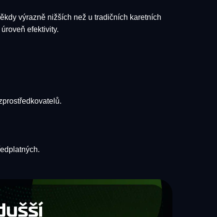
 někdy výrazně nižších než u tradičních karetních
úroveň efektivity.
zprostředkovatelů.
ředplatných.