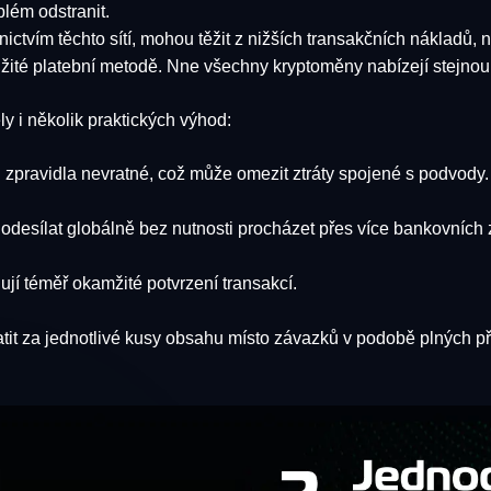
blém odstranit.
nictvím těchto sítí, mohou těžit z nižších transakčních nákladů,
oužité platební metodě. Nne všechny kryptoměny nabízejí stejnou 
y i několik praktických výhod:
 zpravidla nevratné, což může omezit ztráty spojené s podvody.
 odesílat globálně bez nutnosti procházet přes více bankovních 
jí téměř okamžité potvrzení transakcí.
tit za jednotlivé kusy obsahu místo závazků v podobě plných p