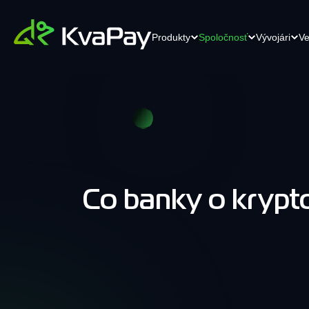
Produkty
Spoločnosť
Vývojári
Ve
Krypto Checkout pro elektronické
K
API
Kariéra
obchodování
Je
Efektívne API riešenia pre
Čoskoro
sv
bezproblémovú integráciu.
Přeměňte svůj internetový obchod
sv
pomocí našeho platebního řešení nové
pe
úrovně.
Co banky o krypt
Kontaktujte nás
Kontaktujte náš
POS terminál
Dokumentácia
tím
Jednoduchý a spolehlivý platební
Komplexná dokumentácia pre
terminál. Přijímejte kryptoměny bez
bezproblémové pochopenie.
námahy pomocí jakéhokoli mobilního
zařízení.