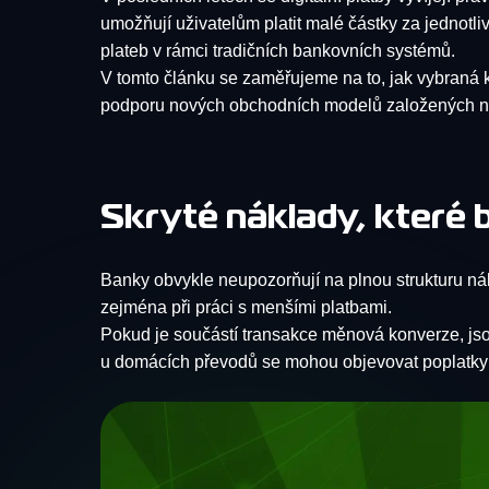
umožňují uživatelům platit malé částky za jednotli
plateb v rámci tradičních bankovních systémů.
V tomto článku se zaměřujeme na to, jak vybraná kr
podporu nových obchodních modelů založených na 
Skryté náklady, které 
Banky obvykle neupozorňují na plnou strukturu nák
zejména při práci s menšími platbami.
Pokud je součástí transakce měnová konverze, jso
u domácích převodů se mohou objevovat poplatky 