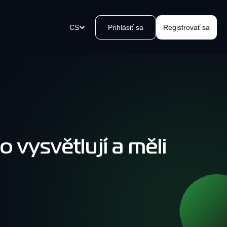
CS
Prihlásiť sa
Registrovať sa
tební odkazy
ořte platební odkaz během
iku, odešlete jej a přijímejte
y.
vysvětlují a měli
 zařízení Kvakomat Bitcoin
oblémový výběr hotovosti ve
 okolí. Snadno, bezpečně,
e, kvak.