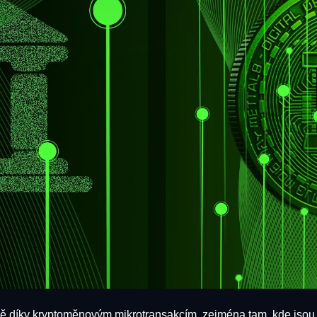
rávě díky kryptoměnovým mikrotransakcím, zejména tam, kde jsou 