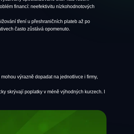
roblém financí: neefektivitu nízkohodnotových
ižování tření u přeshraničních plateb až po
ativech často zůstává opomenuto.
 mohou výrazně dopadat na jednotlivce i firmy,
cky skrývají poplatky v méně výhodných kurzech. I