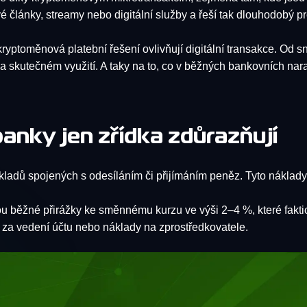
vé články, streamy nebo digitální služby a řeší tak dlouhodobý p
yptoměnová platební řešení ovlivňují digitální transakce. Od sn
skutečném využití. A taky na to, co v běžných bankovních nar
banky jen zřídka zdůrazňují
ladů spojených s odesíláním či přijímáním peněz. Tyto náklady
u běžné přirážky ke směnnému kurzu ve výši 2–4 %, které fakti
za vedení účtu nebo náklady na zprostředkovatele.