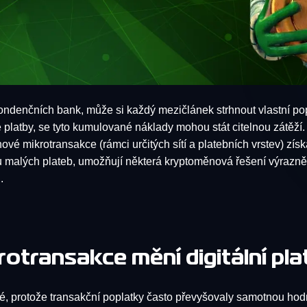
ondenčních bank, může si každý mezičlánek strhnout vlastní pop
é platby, se tyto kumulované náklady mohou stát citelnou zátěží.
vé mikrotransakce (rámci určitých sítí a platebních vrstev) získ
u malých plateb, umožňují některá kryptoměnová řešení výrazně n
.
transakce mění digitální pla
é, protože transakční poplatky často převyšovaly samotnou hodn