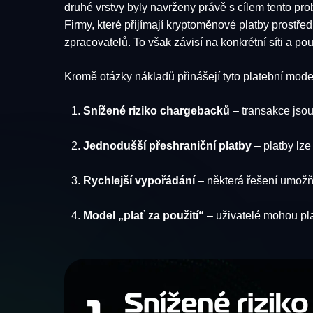
druhé vrstvy byly navrženy právě s cílem tento pro
Firmy, které přijímají kryptoměnové platby prostřed
zpracovatelů. To však závisí na konkrétní síti a p
Kromě otázky nákladů přinášejí tyto platební model
Snížené riziko chargebacků
– transakce jsou
Jednodušší přeshraniční platby
– platby lze
Rychlejší vypořádání
– některá řešení umožňu
Model „plať za použití“
– uživatelé mohou pla