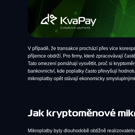
V případě, že transakce prochází přes více koresp
příjemce obdrží. Pro firmy, které zpracovávají čast
Tato omezení pomáhají vysvětlit, proč si kryptoměno
bankovnictví, kde poplatky často převyšují hodnot
mikroplatby opět stávají ekonomicky smysluplnými
Jak kryptoměnové mikro
Mikroplatby byly dlouhodobě obtížně realizovateln