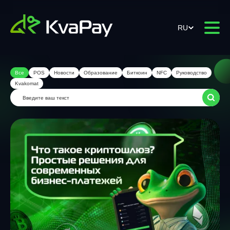
RU
Все
POS
Новости
Образование
Биткоин
NFC
Руководство
Kvakomat