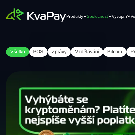
Produkty
Spoločnosť
Vývojári
Ve
Všetko
POS
Zprávy
Vzdělávání
Bitcoin
P
Krypto Checkout pro elektronické
K
API
Kariéra
obchodování
Je
Efektívne API riešenia pre
Čoskoro
sv
bezproblémovú integráciu.
Přeměňte svůj internetový obchod
sv
pomocí našeho platebního řešení nové
pe
úrovně.
Kontaktujte nás
Kontaktujte náš
POS terminál
Dokumentácia
tím
Jednoduchý a spolehlivý platební
Komplexná dokumentácia pre
terminál. Přijímejte kryptoměny bez
bezproblémové pochopenie.
námahy pomocí jakéhokoli mobilního
zařízení.