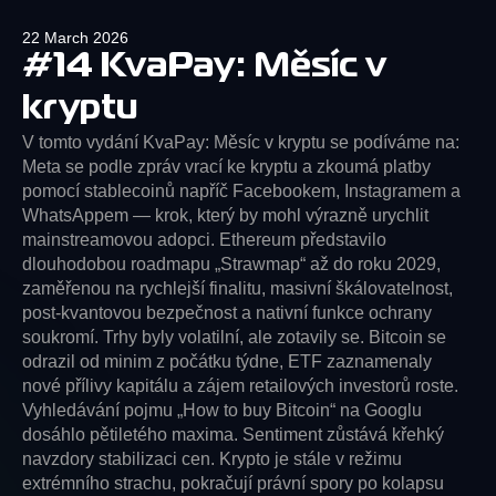
22 March 2026
#14 KvaPay: Měsíc v
kryptu
V tomto vydání KvaPay: Měsíc v kryptu se podíváme na:
Meta se podle zpráv vrací ke kryptu a zkoumá platby
pomocí stablecoinů napříč Facebookem, Instagramem a
WhatsAppem — krok, který by mohl výrazně urychlit
mainstreamovou adopci. Ethereum představilo
dlouhodobou roadmapu „Strawmap“ až do roku 2029,
zaměřenou na rychlejší finalitu, masivní škálovatelnost,
post-kvantovou bezpečnost a nativní funkce ochrany
soukromí. Trhy byly volatilní, ale zotavily se. Bitcoin se
odrazil od minim z počátku týdne, ETF zaznamenaly
nové přílivy kapitálu a zájem retailových investorů roste.
Vyhledávání pojmu „How to buy Bitcoin“ na Googlu
dosáhlo pětiletého maxima. Sentiment zůstává křehký
navzdory stabilizaci cen. Krypto je stále v režimu
extrémního strachu, pokračují právní spory po kolapsu