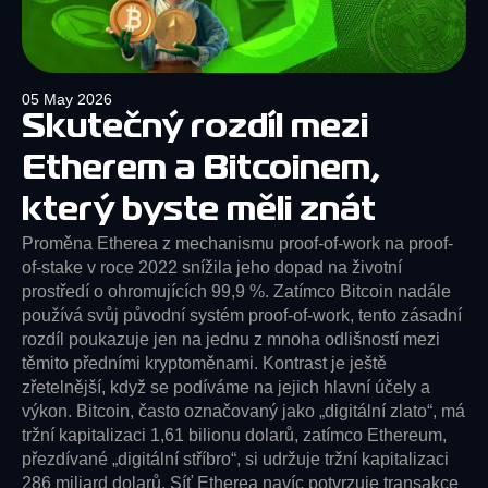
05 May 2026
Skutečný rozdíl mezi
Etherem a Bitcoinem,
který byste měli znát
Proměna Etherea z mechanismu proof-of-work na proof-
of-stake v roce 2022 snížila jeho dopad na životní
prostředí o ohromujících 99,9 %. Zatímco Bitcoin nadále
používá svůj původní systém proof-of-work, tento zásadní
rozdíl poukazuje jen na jednu z mnoha odlišností mezi
těmito předními kryptoměnami. Kontrast je ještě
zřetelnější, když se podíváme na jejich hlavní účely a
výkon. Bitcoin, často označovaný jako „digitální zlato“, má
tržní kapitalizaci 1,61 bilionu dolarů, zatímco Ethereum,
přezdívané „digitální stříbro“, si udržuje tržní kapitalizaci
286 miliard dolarů. Síť Etherea navíc potvrzuje transakce