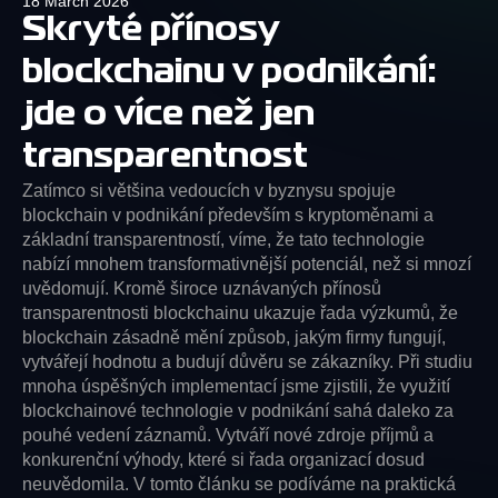
18 March 2026
Skryté přínosy
blockchainu v podnikání:
jde o více než jen
transparentnost
Zatímco si většina vedoucích v byznysu spojuje
blockchain v podnikání především s kryptoměnami a
základní transparentností, víme, že tato technologie
nabízí mnohem transformativnější potenciál, než si mnozí
uvědomují. Kromě široce uznávaných přínosů
transparentnosti blockchainu ukazuje řada výzkumů, že
blockchain zásadně mění způsob, jakým firmy fungují,
vytvářejí hodnotu a budují důvěru se zákazníky. Při studiu
mnoha úspěšných implementací jsme zjistili, že využití
blockchainové technologie v podnikání sahá daleko za
pouhé vedení záznamů. Vytváří nové zdroje příjmů a
konkurenční výhody, které si řada organizací dosud
neuvědomila. V tomto článku se podíváme na praktická